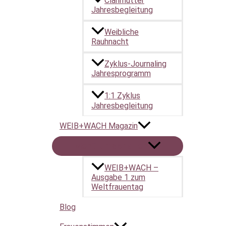
Clanmütter
Jahresbegleitung
Weibliche
Rauhnacht
Zyklus-Journaling
Jahresprogramm
1:1 Zyklus
Jahresbegleitung
WEIB+WACH Magazin
Menü umschalten
WEIB+WACH –
Ausgabe 1 zum
Weltfrauentag
Blog