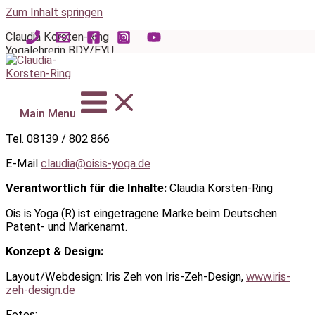
Zum Inhalt springen
Claudia Korsten-Ring
Yogalehrerin BDY/EYU
Ois is Yoga – Yoga der Energie
Bahnweg 10a
85256 Vierkirchen
Main Menu
Tel. 08139 / 802 866
E-Mail
claudia@oisis-yoga.de
Verantwortlich für die Inhalte:
Claudia Korsten-Ring
Ois is Yoga (R) ist eingetragene Marke beim Deutschen
Patent- und Markenamt.
Konzept & Design:
Layout/Webdesign: Iris Zeh von Iris-Zeh-Design,
www.iris-
zeh-design.de
Fotos: