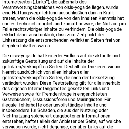
Internetseiten („Links“), die außerhalb des
Verantwortungsbereiches von oisis-yoga.de liegen, würde
eine Haftungsverpflichtung ausschließlich dann in Kraft
treten, wenn die oisis-yoga.de von den Inhalten Kenntnis hat
und es technisch möglich und zumutbar wäre, die Nutzung im
Falle rechtswidriger Inhalte zu verhindern. Die oisis-yoga.de
erklärt daher ausdrücklich, dass zum Zeitpunkt der
Linksetzung die entsprechenden verlinkten Seiten frei von
illegalen Inhalten waren.
Die oisis-yoga.de hat keinerlei Einfluss auf die aktuelle und
zukünftige Gestaltung und auf die Inhalte der
gelinkten/verknüpften Seiten. Deshalb distanzieren wir uns
hiermit ausdrücklich von allen Inhalten aller
gelinkten/verknüpften Seiten, die nach der Linksetzung
verändert wurden. Diese Feststellung gilt für alle innerhalb
des eigenen Internetangebotes gesetzten Links und
Verweise sowie für Fremdeinträge in eingerichteten
Gästebüchern, Diskussionsforen und Mailinglisten. Für
illegale, fehlerhafte oder unvollständige Inhalte und
insbesondere für Schäden, die aus der Nutzung oder
Nichtnutzung solcherart dargebotener Informationen
entstehen, haftet allein der Anbieter der Seite, auf welche
verwiesen wurde, nicht derjenige, der über Links auf die