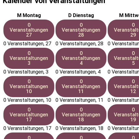
Kalender von Veranstaltungen
M
Montag
D
Dienstag
M
Mittw
0
0
0
Veranstaltungen
Veranstaltungen
Veranstal
27
28
29
0 Veranstaltungen,
27
0 Veranstaltungen,
28
0 Veranstaltu
0
0
0
Veranstaltungen
Veranstaltungen
Veranstal
3
4
5
0 Veranstaltungen,
3
0 Veranstaltungen,
4
0 Veranstaltu
0
0
0
Veranstaltungen
Veranstaltungen
Veranstal
10
11
12
0 Veranstaltungen,
10
0 Veranstaltungen,
11
0 Veranstaltu
0
0
0
Veranstaltungen
Veranstaltungen
Veranstal
17
18
19
0 Veranstaltungen,
17
0 Veranstaltungen,
18
0 Veranstaltu
0
0
0