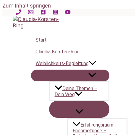
Zum Inhalt springen
Akademie für Weiblichkeit – Chakren
Von
Hüterin
/
1. Februar 2025
0 Veranstaltungen gefunden.
Start
Claudia Korsten-Ring
Weiblichkeits-Begleitung
Menü umschalten
Deine Themen –
Dein Weg
Menü umschalten
Erfahrungsraum
Endometriose –