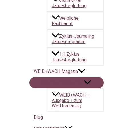
Clanmütter
Jahresbegleitung
Weibliche
Rauhnacht
Zyklus-Journaling
Jahresprogramm
1:1 Zyklus
Jahresbegleitung
WEIB+WACH Magazin
Menü umschalten
WEIB+WACH –
Ausgabe 1 zum
Weltfrauentag
Blog