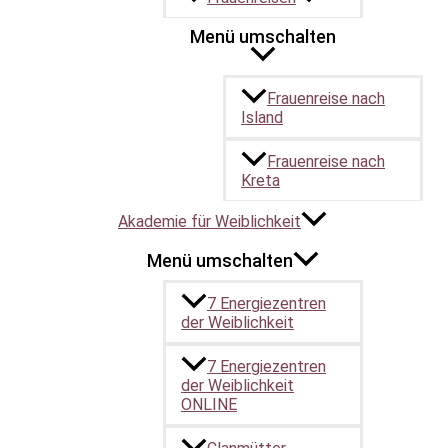
Siehe auch
Schwesternschaft
Menü umschalten
Weiblichkeit
Ritual
Ahninnen
Frauenreise nach
Island
←
Vorheriger Beitrag
Frauenreise nach
Kreta
Ich wirke im 
Akademie für Weiblichkeit
Menü umschalten
7 Energiezentren
der Weiblichkeit
7 Energiezentren
der Weiblichkeit
ONLINE
Copyright © 2026 – Claudia-Korsten-Ring