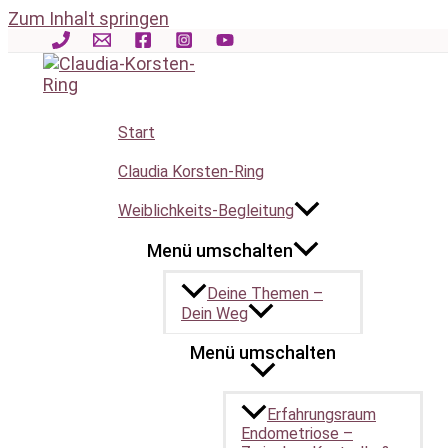
Zum Inhalt springen
Frauenkreis
/
F
,
WEIB.likon
/ Von
Hüterin
Start
Claudia Korsten-Ring
Weiblichkeits-Begleitung
Menü umschalten
WEIB.likon
/ F /
Frauenkreis
Deine Themen –
Dein Weg
Menü umschalten
Frauenkreis
Erfahrungsraum
Endometriose –
Ein Frauenkreis beschreibt einen geschützten Raum